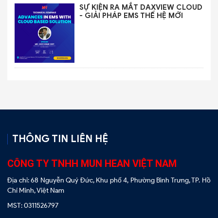
SỰ KIỆN RA MẮT DAXVIEW CLOUD
- GIẢI PHÁP EMS THẾ HỆ MỚI
THÔNG TIN LIÊN HỆ
CÔNG TY TNHH MUN HEAN VIỆT NAM
Địa chỉ: 68 Nguyễn Quý Đức, Khu phố 4, Phường Bình Trưng, TP. Hồ
Chí Minh, Việt Nam
MST: 0311526797