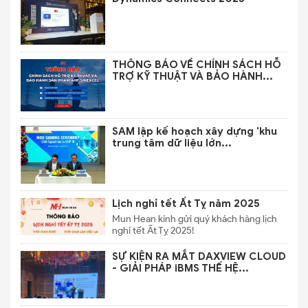
THÔNG BÁO VỀ CHÍNH SÁCH HỖ
TRỢ KỸ THUẬT VÀ BẢO HÀNH...
SAM lập kế hoạch xây dựng 'khu
trung tâm dữ liệu lớn...
Lịch nghỉ tết Ất Tỵ năm 2025
Mun Hean kính gửi quý khách hàng lịch
nghỉ tết Ất Tỵ 2025!
SỰ KIỆN RA MẮT DAXVIEW CLOUD
- GIẢI PHÁP iBMS THẾ HỆ...