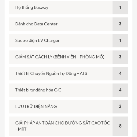
Hệ thống Busway
1
Dành cho Data Center
3
Sạc xe điện EV Charger
1
GIÁM SÁT CÁCH LY (BỆNH VIỆN - PHÒNG MỔ)
3
Thiết Bị Chuyển Nguồn Tự Động - ATS
4
Thiết bị tự động hóa GIC
4
LƯU TRỮ ĐIỆN NĂNG
2
GIẢI PHÁP AN TOÀN CHO ĐƯỜNG SẮT CAO TỐC
8
- MRT