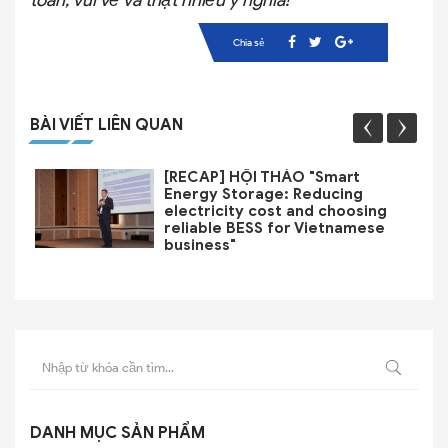
toàn, vui vẻ và thật nhiều ý nghĩa!
Chia sẻ
BÀI VIẾT LIÊN QUAN
[RECAP] HỘI THẢO "Smart
Energy Storage: Reducing
electricity cost and choosing
reliable BESS for Vietnamese
business"
DANH MỤC SẢN PHẨM