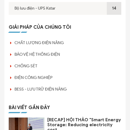
Bộ lưu điện - UPS Kstar
14
GIẢI PHÁP CỦA CHÚNG TÔI
CHẤT LƯỢNG ĐIỆN NĂNG
BẢO VỆ HỆ THỐNG ĐIỆN
CHỐNG SÉT
ĐIỆN CÔNG NGHIỆP
BESS - LƯU TRỮ ĐIỆN NĂNG
BÀI VIẾT GẦN ĐÂY
[RECAP] HỘI THẢO "Smart Energy
Storage: Reducing electricity
cost...