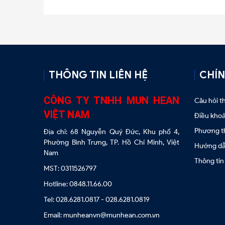
THÔNG TIN LIÊN HỆ
CHÍN
CÔNG TY TNHH MUN HEAN
Câu hỏi 
VIỆT NAM
Điều khoả
Phương t
Địa chỉ: 68 Nguyễn Quý Đức, Khu phố 4,
Phường Bình Trưng, TP. Hồ Chí Minh, Việt
Hướng dẫn
Nam
Thông tin
MST: 0311526797
Hotline: 0848.11.66.00
Tel: 028.6281.0817 - 028.6281.0819
Email: munheanvn@munhean.com.vn