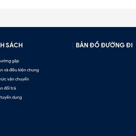
H SÁCH
BẢN ĐỒ ĐƯỜNG ĐI
thường gặp
n và điều kiện chung
hức vận chuyển
 đổi trả
 tuyển dụng