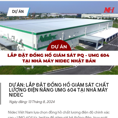
DỰ ÁN
DỰ ÁN: LẮP ĐẶT ĐỒNG HỒ GIÁM SÁT CHẤT
LƯỢNG ĐIỆN NĂNG UMG 604 TẠI NHÀ MÁY
NIDEC
Ngày đăng: 13 Tháng 8, 2024
Nidec Việt Nam lựa chọn đồng hồ chất lượng điện độ chính xác
cao - UMG 604 từ Janitza để giám sát hệ thống điện, truy soát