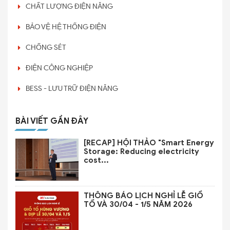
CHẤT LƯỢNG ĐIỆN NĂNG
BẢO VỆ HỆ THỐNG ĐIỆN
CHỐNG SÉT
ĐIỆN CÔNG NGHIỆP
BESS - LƯU TRỮ ĐIỆN NĂNG
BÀI VIẾT GẦN ĐÂY
[RECAP] HỘI THẢO "Smart Energy
Storage: Reducing electricity
cost...
THÔNG BÁO LỊCH NGHỈ LỄ GIỔ
TỔ VÀ 30/04 - 1/5 NĂM 2026