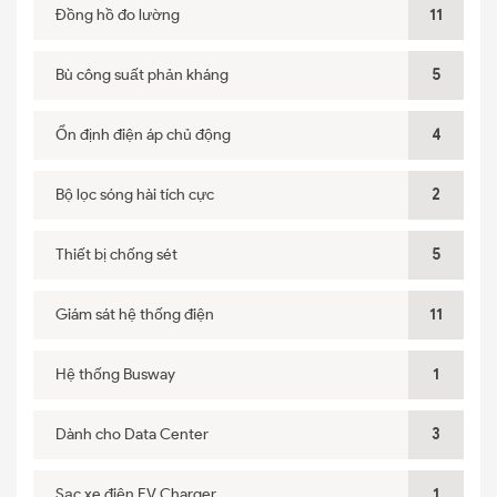
Đồng hồ đo lường
11
Bù công suất phản kháng
5
Ổn định điện áp chủ động
4
Bộ lọc sóng hài tích cực
2
Thiết bị chống sét
5
Giám sát hệ thống điện
11
Hệ thống Busway
1
Dành cho Data Center
3
Sạc xe điện EV Charger
1