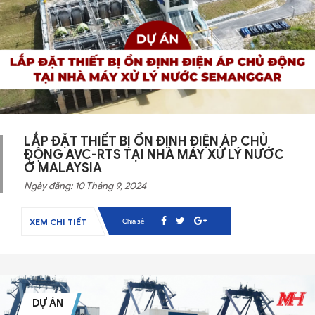
LẮP ĐẶT THIẾT BỊ ỔN ĐỊNH ĐIỆN ÁP CHỦ
ĐỘNG AVC-RTS TẠI NHÀ MÁY XỬ LÝ NƯỚC
Ở MALAYSIA
Ngày đăng: 10 Tháng 9, 2024
Chia sẻ
XEM CHI TIẾT
DỰ ÁN