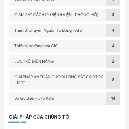
GIÁM SÁT CÁCH LY (BỆNH VIỆN - PHÒNG MỔ)
3
Thiết Bị Chuyển Nguồn Tự Động - ATS
4
Thiết bị tự động hóa GIC
4
LƯU TRỮ ĐIỆN NĂNG
2
GIẢI PHÁP AN TOÀN CHO ĐƯỜNG SẮT CAO TỐC
8
- MRT
Bộ lưu điện - UPS Kstar
14
GIẢI PHÁP CỦA CHÚNG TÔI