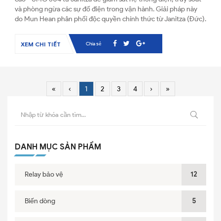
và phòng ngừa các sự đố điện trong vận hành. Giải pháp này
do Mun Hean phân phối độc quyền chính thức từ Janitza (Đức).
Chia sẻ
XEM CHI TIẾT
«
‹
1
2
3
4
›
»
DANH MỤC SẢN PHẨM
Relay bảo vệ
12
Biến dòng
5