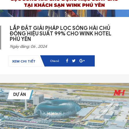
LẮP ĐẶT GIẢI PHÁP LỌC SÓNG HÀI CHỦ
ĐỘNG HIỆU SUẤT 99% CHO WINK HOTEL
PHÚ YÊN
Ngày đăng: 06 , 2024
Chia sẻ
XEM CHI TIẾT
DỰ ÁN