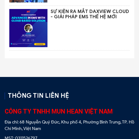
SỰ KIỆN RA MẮT DAXVIEW CLOUD
- GIẢI PHÁP EMS THẾ HỆ MỚI
THÔNG TIN LIÊN HỆ
CÔNG TY TNHH MUN HEAN VIỆT NAM
Địa chỉ: 68 Nguyễn Quý Đức, Khu phố 4, Phường Bình Trưng, TP. Hồ
Chí Minh, Việt Nam
MST: 0311526797