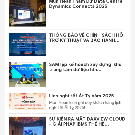
Mun Hean Tham Dự Data Centre
Dynamics Connects 2025
THÔNG BÁO VỀ CHÍNH SÁCH HỖ
TRỢ KỸ THUẬT VÀ BẢO HÀNH...
SAM lập kế hoạch xây dựng 'khu
trung tâm dữ liệu lớn...
Lịch nghỉ tết Ất Tỵ năm 2025
Mun Hean kính gửi quý khách hàng lịch
nghỉ tết Ất Tỵ 2025!
SỰ KIỆN RA MẮT DAXVIEW CLOUD
- GIẢI PHÁP iBMS THẾ HỆ...