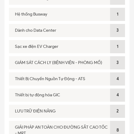
Hệ thống Busway
1
Dành cho Data Center
3
Sạc xe điện EV Charger
1
GIÁM SÁT CÁCH LY (BỆNH VIỆN - PHÒNG MỔ)
3
Thiết Bị Chuyển Nguồn Tự Động - ATS
4
Thiết bị tự động hóa GIC
4
LƯU TRỮ ĐIỆN NĂNG
2
GIẢI PHÁP AN TOÀN CHO ĐƯỜNG SẮT CAO TỐC
8
- MRT