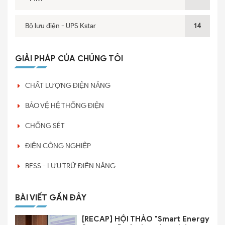
Bộ lưu điện - UPS Kstar
14
GIẢI PHÁP CỦA CHÚNG TÔI
CHẤT LƯỢNG ĐIỆN NĂNG
BẢO VỆ HỆ THỐNG ĐIỆN
CHỐNG SÉT
ĐIỆN CÔNG NGHIỆP
BESS - LƯU TRỮ ĐIỆN NĂNG
BÀI VIẾT GẦN ĐÂY
[RECAP] HỘI THẢO "Smart Energy