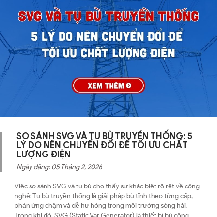
SO SÁNH SVG VÀ TỤ BÙ TRUYỀN THỐNG: 5
LÝ DO NÊN CHUYỂN ĐỔI ĐỂ TỐI ƯU CHẤT
LƯỢNG ĐIỆN
Ngày đăng: 05 Tháng 2, 2026
Việc so sánh SVG và tụ bù cho thấy sự khác biệt rõ rệt về công
nghệ: Tụ bù truyền thống là giải pháp bù tĩnh theo từng cấp,
phản ứng chậm và dễ hư hỏng trong môi trường sóng hài.
Trong khi đó, SVG (Static Var Generator) là thiết bị bù công