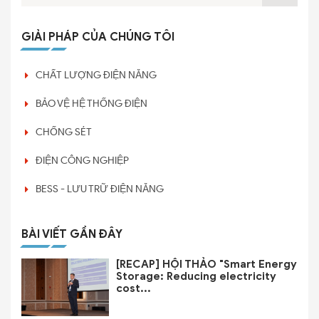
GIẢI PHÁP CỦA CHÚNG TÔI
CHẤT LƯỢNG ĐIỆN NĂNG
BẢO VỆ HỆ THỐNG ĐIỆN
CHỐNG SÉT
ĐIỆN CÔNG NGHIỆP
BESS - LƯU TRỮ ĐIỆN NĂNG
BÀI VIẾT GẦN ĐÂY
[RECAP] HỘI THẢO "Smart Energy
Storage: Reducing electricity
cost...