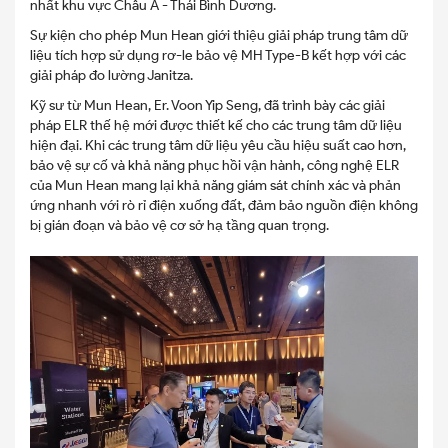
nhất khu vực Châu Á - Thái Bình Dương.
Sự kiện cho phép Mun Hean giới thiệu giải pháp trung tâm dữ
liệu tích hợp sử dụng rơ-le bảo vệ MH Type-B kết hợp với các
giải pháp đo lường Janitza.
Kỹ sư từ Mun Hean, Er. Voon Yip Seng, đã trình bày các giải
pháp ELR thế hệ mới được thiết kế cho các trung tâm dữ liệu
hiện đại. Khi các trung tâm dữ liệu yêu cầu hiệu suất cao hơn,
bảo vệ sự cố và khả năng phục hồi vận hành, công nghệ ELR
của Mun Hean mang lại khả năng giám sát chính xác và phản
ứng nhanh với rò rỉ điện xuống đất, đảm bảo nguồn điện không
bị gián đoạn và bảo vệ cơ sở hạ tầng quan trọng.