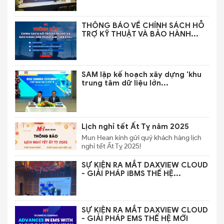
THÔNG BÁO VỀ CHÍNH SÁCH HỖ
TRỢ KỸ THUẬT VÀ BẢO HÀNH...
SAM lập kế hoạch xây dựng 'khu
trung tâm dữ liệu lớn...
Lịch nghỉ tết Ất Tỵ năm 2025
Mun Hean kính gửi quý khách hàng lịch
nghỉ tết Ất Tỵ 2025!
SỰ KIỆN RA MẮT DAXVIEW CLOUD
- GIẢI PHÁP iBMS THẾ HỆ...
SỰ KIỆN RA MẮT DAXVIEW CLOUD
- GIẢI PHÁP EMS THẾ HỆ MỚI