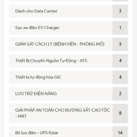
Dành cho Data Center
3
Sạc xe điện EV Charger
1
GIÁM SÁT CÁCH LY (BỆNH VIỆN - PHÒNG MỔ)
3
Thiết Bị Chuyển Nguồn Tự Động - ATS
4
Thiết bị tự động hóa GIC
4
LƯU TRỮ ĐIỆN NĂNG
2
GIẢI PHÁP AN TOÀN CHO ĐƯỜNG SẮT CAO TỐC
8
- MRT
Bộ lưu điện - UPS Kstar
14