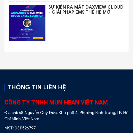
SỰ KIỆN RA MẮT DAXVIEW CLOUD
- GIẢI PHÁP EMS THẾ HỆ MỚI
THÔNG TIN LIÊN HỆ
CÔNG TY TNHH MUN HEAN VIỆT NAM
Địa chỉ: 68 Nguyễn Quý Đức, Khu phố 4, Phường Bình Trưng, TP. Hồ
Chí Minh, Việt Nam
MST: 0311526797