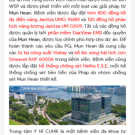
WSP và được phát triển với một loạt các giải pháp từ
Mun Hean.
Bệnh viện được lắp đặt
hơn 800 đồng hồ
đo điện năng Janitza UMG 96RM
và
120 đồng hồ phân
tích năng lượng Janitza UM G509
. Tất cả các đồng hồ
được quản lý bởi
phần mềm DaxView EMS
độc quyền
của
Mun Hean
, được tùy chỉnh phù hợp cho dự án. Để
hoàn thành các yêu cầu PQ, Mun Hean đã cung cấp
các
tụ bù công suất Vishay
và
bộ lọc sóng hài tích cực
Sinexcel AHF 6000A
trong bệnh viện. Bệnh viện cũng
được lắp đặt
hệ thống chống sét Helita E.S.E
, một hệ
thống chống sét tiên tiến của Pháp do nhóm chống
sét Mun Hean thiết kế.
Trung tâm Y tế CUHK là một bệnh viện đa khoa tư