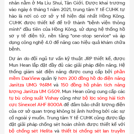
nhân nằm ở Ma Liu Shui, Tân Giới. Được khai trương
vào ngày 6 tháng 1 năm 2021, trung tâm Y tế CUHK tự
hào là nơi có cơ sở y tế hiện đại nhất Hồng Kông.
CUHK được thiết kế để trở thành "bệnh viện thông
minh" đầu tiên của Hồng Kông, sử dụng hệ thống hồ
sơ y tế điện tử, nền tảng "one-stop service" và áp
dụng công nghệ 4.0 để nâng cao hiệu quả khám chữa
bệnh.
Dự án do đội ngũ tư vấn kỹ thuật JRP thiết kế, được
Mun Hean lắp đặt đầy đủ các giải pháp điện năng. Hệ
thống giám sát điện năng được cung cấp bởi
phần
mềm DaxView
quản lý
hơn 200 đồng hồ đo điện năng
Janitza UMG 96RM
và
150 đồng hồ phân tích năng
lượng Janitza UM G509
. Mun Hean cũng cung cấp các
tụ bù công suất Vishay
cũng như
bộ lọc sóng hài tích
cực Sinexcel AHF 8000A
để đảm bảo chất lượng điện
của cơ sở quan trọng không bị ảnh hưởng bới các sự
cố ngoài ý muốn. Trung tâm Y tế CUHK cũng được lắp
đặt giải pháp chống sét hoàn chỉnh được thiết kế với
bộ chống sét Helita
và
thiết bị chống sét lan truyền