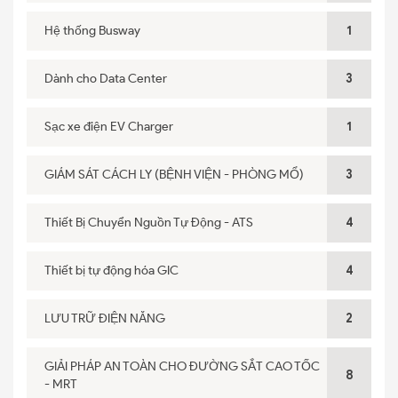
Hệ thống Busway
1
Dành cho Data Center
3
Sạc xe điện EV Charger
1
GIÁM SÁT CÁCH LY (BỆNH VIỆN - PHÒNG MỔ)
3
Thiết Bị Chuyển Nguồn Tự Động - ATS
4
Thiết bị tự động hóa GIC
4
LƯU TRỮ ĐIỆN NĂNG
2
GIẢI PHÁP AN TOÀN CHO ĐƯỜNG SẮT CAO TỐC
8
- MRT