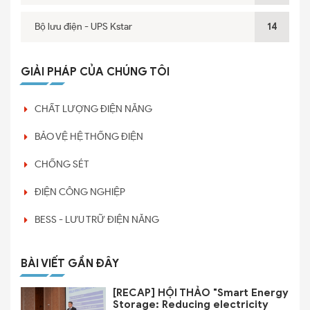
Bộ lưu điện - UPS Kstar
14
GIẢI PHÁP CỦA CHÚNG TÔI
CHẤT LƯỢNG ĐIỆN NĂNG
BẢO VỆ HỆ THỐNG ĐIỆN
CHỐNG SÉT
ĐIỆN CÔNG NGHIỆP
BESS - LƯU TRỮ ĐIỆN NĂNG
BÀI VIẾT GẦN ĐÂY
[RECAP] HỘI THẢO "Smart Energy
Storage: Reducing electricity