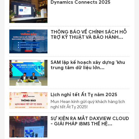
Dynamics Connects 2025
THÔNG BÁO VỀ CHÍNH SÁCH HỖ
TRỢ KỸ THUẬT VÀ BẢO HÀNH...
SAM lập kế hoạch xây dựng 'khu
trung tâm dữ liệu lớn...
Lịch nghỉ tết Ất Tỵ năm 2025
Mun Hean kính gửi quý khách hàng lịch
nghỉ tết Ất Tỵ 2025!
SỰ KIỆN RA MẮT DAXVIEW CLOUD
- GIẢI PHÁP iBMS THẾ HỆ...