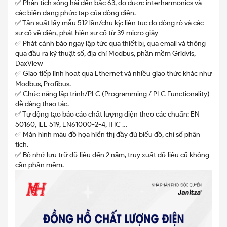
✅ Phân tích sóng hài đến bậc 63, đo được interharmonics và
các biến dạng phức tạp của dòng điện.
✅ Tần suất lấy mẫu 512 lần/chu kỳ: liên tục đo dòng rò và các
sự cố về điện, phát hiện sự cố từ 39 micro giây
✅ Phát cảnh báo ngay lập tức qua thiết bị, qua email và thông
qua đầu ra kỹ thuật số, địa chỉ Modbus, phần mềm Gridvis,
DaxView
✅ Giao tiếp linh hoạt qua Ethernet và nhiều giao thức khác như
Modbus, Profibus.
✅ Chức năng lập trình/PLC (Programming / PLC Functionality)
dễ dàng thao tác.
✅ Tự động tạo báo cáo chất lượng điện theo các chuẩn: EN
50160, IEE 519, EN61000-2-4, ITIC …
✅ Màn hình màu đồ họa hiển thị đầy đủ biểu đồ, chỉ số phân
tích.
✅ Bộ nhớ lưu trữ dữ liệu đến 2 năm, truy xuất dữ liệu cũ không
cần phần mềm.