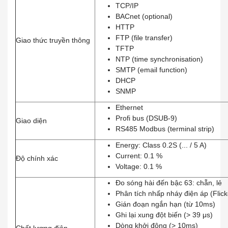
TCP/IP
BACnet (optional)
HTTP
FTP (file transfer)
Giao thức truyền thông
TFTP
NTP (time synchronisation)
SMTP (email function)
DHCP
SNMP
Ethernet
Profi bus (DSUB-9)
Giao diện
RS485 Modbus (terminal strip)
Energy: Class 0.2S (... / 5 A)
Current: 0.1 %
Độ chính xác
Voltage: 0.1 %
Đo sóng hài đến bậc 63: chẵn, lẻ
Phân tích nhấp nháy điện áp (Flick
Gián đoạn ngắn hạn (từ 10ms)
Ghi lại xung đột biến (> 39 μs)
Dòng khởi động (> 10ms)