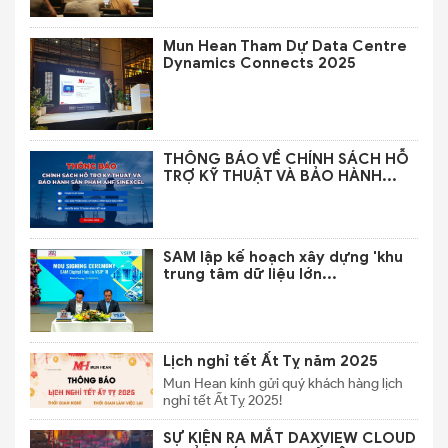
Mun Hean Tham Dự Data Centre
Dynamics Connects 2025
THÔNG BÁO VỀ CHÍNH SÁCH HỖ
TRỢ KỸ THUẬT VÀ BẢO HÀNH...
SAM lập kế hoạch xây dựng 'khu
trung tâm dữ liệu lớn...
Lịch nghỉ tết Ất Tỵ năm 2025
Mun Hean kính gửi quý khách hàng lịch
nghỉ tết Ất Tỵ 2025!
SỰ KIỆN RA MẮT DAXVIEW CLOUD