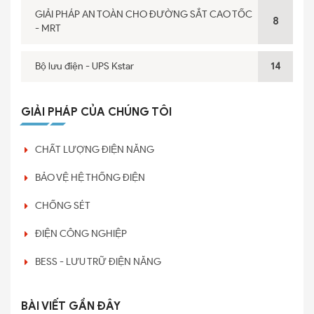
GIẢI PHÁP AN TOÀN CHO ĐƯỜNG SẮT CAO TỐC
8
- MRT
Bộ lưu điện - UPS Kstar
14
GIẢI PHÁP CỦA CHÚNG TÔI
CHẤT LƯỢNG ĐIỆN NĂNG
BẢO VỆ HỆ THỐNG ĐIỆN
CHỐNG SÉT
ĐIỆN CÔNG NGHIỆP
BESS - LƯU TRỮ ĐIỆN NĂNG
BÀI VIẾT GẦN ĐÂY