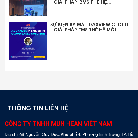
- GIẢI PHÁP iBMS THẾ HỆ...
SỰ KIỆN RA MẮT DAXVIEW CLOUD
- GIẢI PHÁP EMS THẾ HỆ MỚI
THÔNG TIN LIÊN HỆ
CÔNG TY TNHH MUN HEAN VIỆT NAM
Địa chỉ: 68 Nguyễn Quý Đức, Khu phố 4, Phường Bình Trưng, TP. Hồ