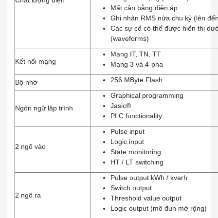
Chất lượng điện
Mất cân bằng điện áp
Ghi nhận RMS nửa chu kỳ (lên đến
Các sự cố có thể được hiển thị dư
(waveforms)
Mạng IT, TN, TT
Kết nối mạng
Mạng 3 và 4-pha
256 MByte Flash
Bộ nhớ
Graphical programming
Jasic®
Ngôn ngữ lập trình
PLC functionality
Pulse input
Logic input
2 ngõ vào
State monitoring
HT / LT switching
Pulse output kWh / kvarh
Switch output
2 ngõ ra
Threshold value output
Logic output (mô đun mở rộng)