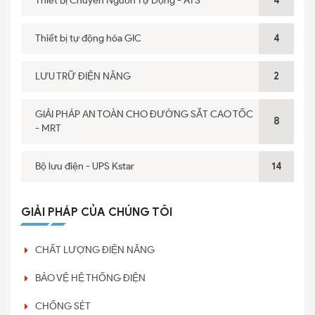
Thiết Bị Chuyển Nguồn Tự Động - ATS
4
Thiết bị tự động hóa GIC
4
LƯU TRỮ ĐIỆN NĂNG
2
GIẢI PHÁP AN TOÀN CHO ĐƯỜNG SẮT CAO TỐC
8
- MRT
Bộ lưu điện - UPS Kstar
14
GIẢI PHÁP CỦA CHÚNG TÔI
CHẤT LƯỢNG ĐIỆN NĂNG
BẢO VỆ HỆ THỐNG ĐIỆN
CHỐNG SÉT