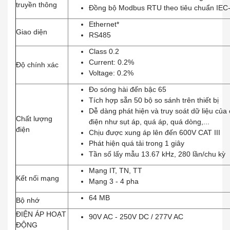
truyền thông
Đồng bộ Modbus RTU theo tiêu chuẩn IEC
Ethernet*
Giao diện
RS485
Class 0.2
Current: 0.2%
Độ chính xác
Voltage: 0.2%
Đo sóng hài đến bậc 65
Tích hợp sẵn 50 bộ so sánh trên thiết bị
Dễ dàng phát hiện và truy soát dữ liệu của
Chất lượng
điện như sụt áp, quá áp, quá dòng,...
điện
Chịu được xung áp lên đến 600V CAT III
Phát hiện quá tải trong 1 giây
Tần số lấy mẫu 13.67 kHz, 280 lần/chu kỳ
Mạng IT, TN, TT
Kết nối mạng
Mạng 3 - 4 pha
64 MB
Bộ nhớ
ĐIỆN ÁP HOẠT
90V AC - 250V DC / 277V AC
ĐỘNG