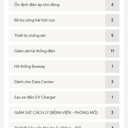
Ổn định điện áp chủ động
4
Bộ lọc sóng hài tích cực
2
Thiết bị chống sét
5
Giám sát hệ thống điện
11
Hệ thống Busway
1
Dành cho Data Center
3
Sạc xe điện EV Charger
1
GIÁM SÁT CÁCH LY (BỆNH VIỆN - PHÒNG MỔ)
3