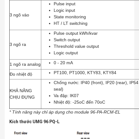
Pulse input
Logic input
3 ngõ vào
State monitoring
HT / LT switching
Pulse output kWh/kvar
Switch output
3 ngõ ra
Threshold value output
Logic output
0 - 20 mA
1 ngõ ra analog
PT100, PT1000, KTY83, KTY84
Đo nhiệt độ
Chống nước: IP40 (front), IP20 (rear), IP54 
seal)
KHẢ NĂNG
Va đập: IK07
CHỊU ĐỰNG
Nhiệt độ: -25oC đến 70oC
* Tính năng này chỉ áp dụng cho module 96-PA-RCM-EL
Kích thước UMG 96 PQ-L