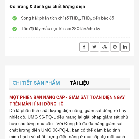
Đo lường & đánh giá chất lượng điện
Sóng hài: phân tích chỉ số THD
, THD
, đến bậc 65
u
i
Tốc độ lấy mẫu cực kì cao: 280 lần/chu kỳ
CHI TIẾT SẢN PHẨM
TÀI LIỆU
MỘT PHIÊN BẢN NÂNG CẤP - GIÁM SÁT TOÀN DIỆN NGAY
TRÊN MÀN HÌNH ĐỒNG HỒ
Dù là phân tích chất lượng điện năng, giám sát dòng rò hay
nhiệt độ, UMG 96-PQ-L đều mang lại giải pháp giám sát phù
hợp cho từng nhu cầu . Với Đồng hồ đo đa năng giám sát
chất lượng điện UMG 96-PQ-L, bạn có thể đảm bảo tính
minh bạch về chất lượng điện năng ở mọi cấp độ một cách