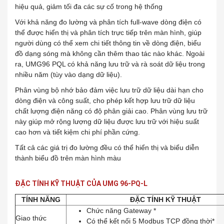
hiệu quả, giảm tối đa các sự cố trong hệ thống
Với khả năng đo lường và phân tích full-wave dòng điện có
thể được hiển thị và phân tích trực tiếp trên màn hình, giúp
người dùng có thể xem chi tiết thông tin về dòng điện, biểu
đồ dạng sóng mà không cần thêm thao tác nào khác. Ngoài
ra, UMG96 PQL có khả năng lưu trữ và rà soát dữ liệu trong
nhiều năm (tùy vào dạng dữ liệu).
Phân vùng bộ nhớ bảo đảm việc lưu trữ dữ liệu dài hạn cho
dòng điện và công suất, cho phép kết hợp lưu trữ dữ liệu
chất lượng điện năng có độ phân giải cao. Phân vùng lưu trữ
này giúp mở rộng lượng dữ liệu được lưu trữ với hiệu suất
cao hơn và tiết kiệm chi phí phần cứng.
Tất cả các giá trị đo lường đều có thể hiển thị và biểu diễn
thành biểu đồ trên màn hình màu
ĐẶC TÍNH KỸ THUẬT CỦA UMG 96-PQ-L
TÍNH NĂNG
ĐẶC TÍNH KỸ THUẬT
Chức năng Gateway *
Giao thức
Có thể kết nối 5 Modbus TCP đồng thời*