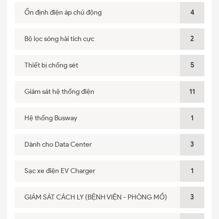
Ổn định điện áp chủ động
4
Bộ lọc sóng hài tích cực
2
Thiết bị chống sét
5
Giám sát hệ thống điện
11
Hệ thống Busway
1
Dành cho Data Center
3
Sạc xe điện EV Charger
1
GIÁM SÁT CÁCH LY (BỆNH VIỆN - PHÒNG MỔ)
3