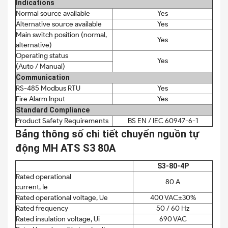
Indications
Normal source available
Yes
Alternative source available
Yes
Main switch position (normal,
Yes
alternative)
Operating status
Yes
(Auto / Manual)
Communication
RS-485 Modbus RTU
Yes
Fire Alarm Input
Yes
Standard Compliance
Product Safety Requirements
BS EN / IEC 60947-6-1
Bảng thông số chi tiết chuyển nguồn tự
động MH ATS S3 80A
S3-80-4P
Rated operational
80 A
current, Ie
Rated operational voltage, Ue
400 VAC±30%
Rated frequency
50 / 60 Hz
Rated insulation voltage, Ui
690 VAC