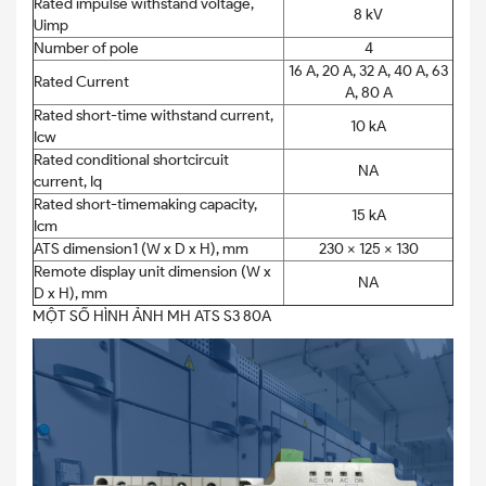
Rated impulse withstand voltage,
8 kV
Uimp
Number of pole
4
16 A, 20 A, 32 A, 40 A, 63
Rated Current
A, 80 A
Rated short-time withstand current,
10 kA
Icw
Rated conditional shortcircuit
NA
current, Iq
Rated short-timemaking capacity,
15 kA
Icm
ATS dimension1 (W x D x H), mm
230 x 125 x 130
Remote display unit dimension (W x
NA
D x H), mm
MỘT SỐ HÌNH ẢNH MH ATS S3 80A