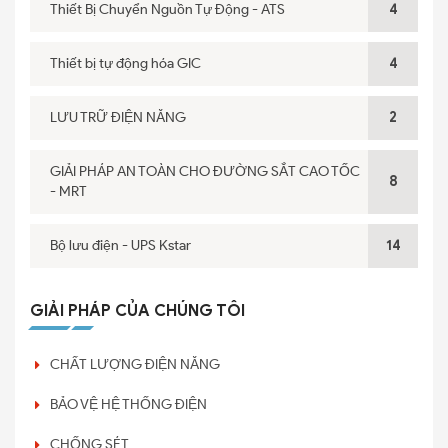
Thiết Bị Chuyển Nguồn Tự Động - ATS
4
Thiết bị tự động hóa GIC
4
LƯU TRỮ ĐIỆN NĂNG
2
GIẢI PHÁP AN TOÀN CHO ĐƯỜNG SẮT CAO TỐC
8
- MRT
Bộ lưu điện - UPS Kstar
14
GIẢI PHÁP CỦA CHÚNG TÔI
CHẤT LƯỢNG ĐIỆN NĂNG
BẢO VỆ HỆ THỐNG ĐIỆN
CHỐNG SÉT