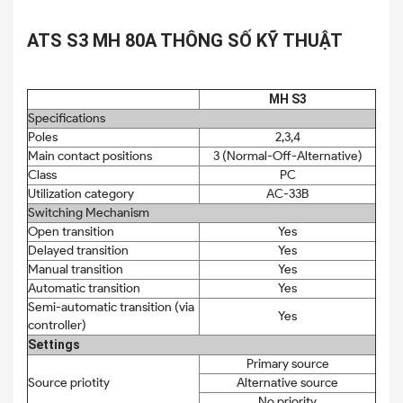
ATS S3 MH 80A THÔNG SỐ KỸ THUẬT
MH S3
Specifications
Poles
2,3,4
Main contact positions
3 (Normal-Off-Alternative)
Class
PC
Utilization category
AC-33B
Switching Mechanism
Open transition
Yes
Delayed transition
Yes
Manual transition
Yes
Automatic transition
Yes
Semi-automatic transition (via
Yes
controller)
Settings
Primary source
Source priotity
Alternative source
No priority