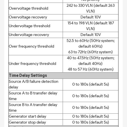
242 to 330 VLN (default 263
Overvoltage threshold
VLN)
Overvoltage recovery
Default 10V
154 to 198 VLN (default 187
Undervoltage threshold
VLN)
Undervoltage recovery
Default 10V
52.5 to 60Hz (50Hz system;
Over frequency threshold
default 60Hz)
63 to 72Hz (60Hz system)
40 to 47.5Hz (50Hz system;
Under frequency threshold
default 40Hz)
48 to 57 Hz (60Hz system)
Time Delay Settings
Source A/B failure detection
0 to 180s (default 5s)
delay
Source A to B transfer delay
0 to 180s (default 5s)
time
Source B to A transfer delay
0 to 180s (default 5s)
time
Generator start delay
0 to 180s (default 5s)
Generator stop delay
0 to 180s (default 5s)