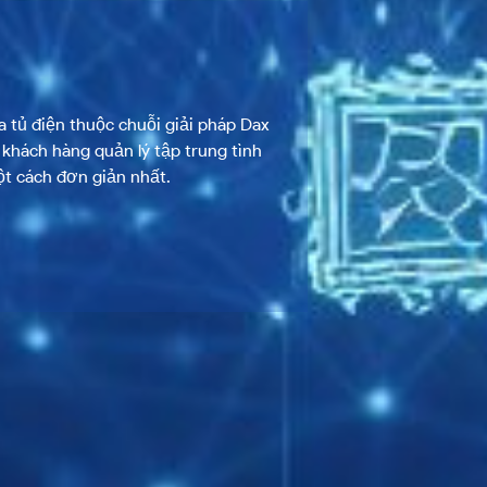
Ù HỆ SỐ CÔNG
ng <15ms và tuổi thọ lên đến 10