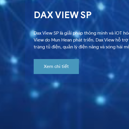
SVG VÀ GIẢI PHÁP B
SUẤT THẾ HỆ MỚI
SVG là giải pháp bù vô cấp với thời gian đáp ứ
năm.
Xem chi tiết